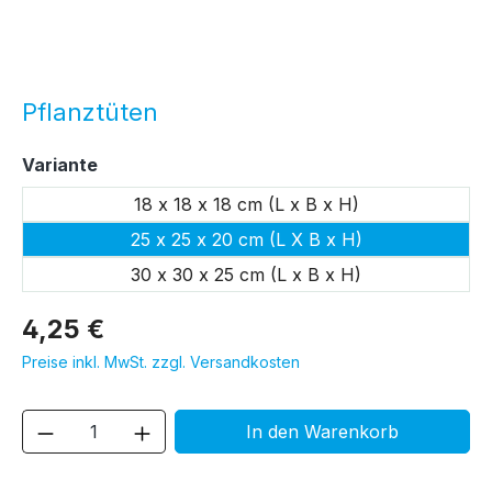
Pflanztüten
auswählen
Variante
18 x 18 x 18 cm (L x B x H)
25 x 25 x 20 cm (L X B x H)
30 x 30 x 25 cm (L x B x H)
4,25 €
Preise inkl. MwSt. zzgl. Versandkosten
Produkt Anzahl: Gib den gewünschten We
In den Warenkorb