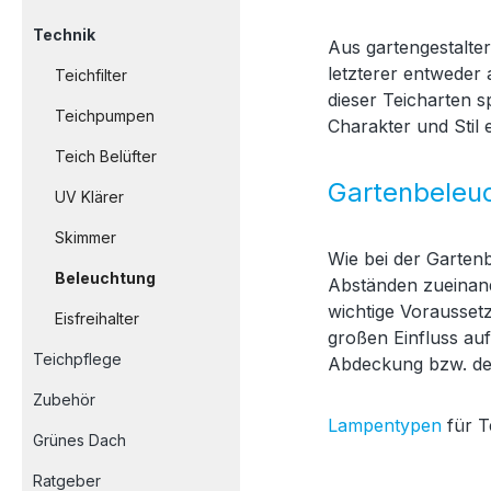
Technik
Aus gartengestalteri
letzterer entweder
Teichfilter
dieser Teicharten s
Teichpumpen
Charakter und Stil
Teich Belüfter
Gartenbeleu
UV Klärer
Skimmer
Wie bei der Garten
Beleuchtung
Abständen zueinan
wichtige Vorausset
Eisfreihalter
großen Einfluss auf
Teichpflege
Abdeckung bzw. de
Zubehör
Lampentypen
für T
Grünes Dach
Ratgeber