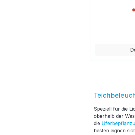
Regulärer Preis:
De
Teichbeleuc
Speziell für die 
oberhalb der Was
die
Uferbepflanz
besten eignen sic