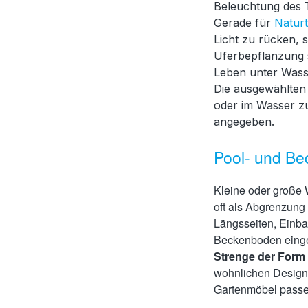
Beleuchtung des 
Gerade für
Naturt
Licht zu rücken, s
Uferbepflanzung s
Leben unter Wass
Die ausgewählten
oder im Wasser zu
angegeben.
Pool- und B
Kleine oder große 
oft als Abgrenzung
Längsseiten, Einba
Beckenboden eingeb
Strenge der Form 
wohnlichen Design,
Gartenmöbel pass