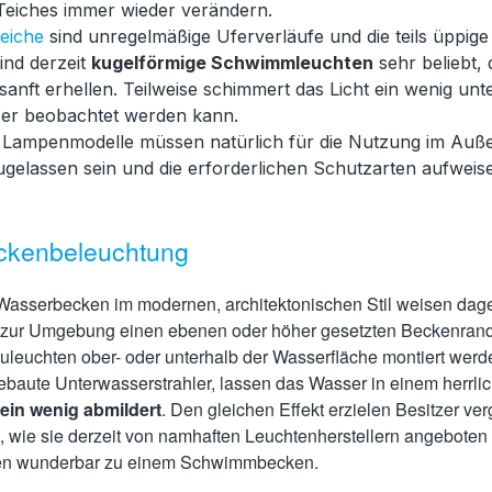
Teiches immer wieder verändern.
eiche
sind unregelmäßige Uferverläufe und die teils üppig
ind derzeit
kugelförmige Schwimmleuchten
sehr beliebt, 
anft erhellen. Teilweise schimmert das Licht ein wenig un
er beobachtet werden kann.
 Lampenmodelle müssen natürlich für die Nutzung im Auße
gelassen sein und die erforderlichen Schutzarten aufweise
eckenbeleuchtung
Wasserbecken im modernen, architektonischen Stil weisen dag
 zur Umgebung einen ebenen oder höher gesetzten Beckenrand a
uleuchten ober- oder unterhalb der Wasserfläche montiert wer
aute Unterwasserstrahler, lassen das Wasser in einem herrli
ein wenig abmildert
. Den gleichen Effekt erzielen Besitzer v
 wie sie derzeit von namhaften Leuchtenherstellern angeboten
en wunderbar zu einem Schwimmbecken.