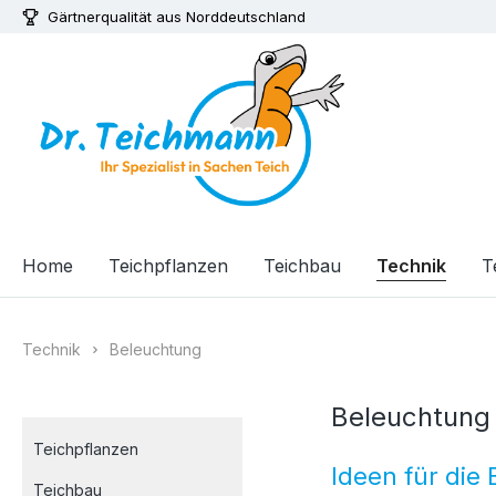
Gärtnerqualität aus Norddeutschland
m Hauptinhalt springen
Zur Suche springen
Zur Hauptnavigation springen
Home
Teichpflanzen
Teichbau
Technik
T
Technik
Beleuchtung
Beleuchtung
Teichpflanzen
Ideen für die
Teichbau