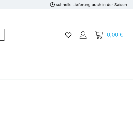
schnelle Lieferung auch in der Saison
Du hast 0 Produkte auf de
0,00 €
Ware