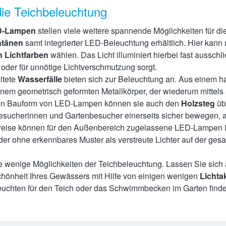
ie Teichbeleuchtung
D-Lampen
stellen viele weitere spannende Möglichkeiten für di
ntänen
samt integrierter LED-Beleuchtung erhältlich. Hier kan
 Lichtfarben
wählen. Das Licht illuminiert hierbei fast aussch
 oder für unnötige Lichtverschmutzung sorgt.
ltete
Wasserfälle
bieten sich zur Beleuchtung an. Aus einem ha
inem geometrisch geformten Metallkörper, der wiederum mittels 
en Bauform von LED-Lampen können sie auch den
Holzsteg
üb
esucherinnen und Gartenbesucher einerseits sicher bewegen, an
weise können für den Außenbereich zugelassene LED-Lampen i
er ohne erkennbares Muster als verstreute Lichter auf der gesa
ge wenige Möglichkeiten der Teichbeleuchtung. Lassen Sie sich 
Schönheit Ihres Gewässers mit Hilfe von einigen wenigen
Lichta
uchten für den Teich oder das Schwimmbecken im Garten finden