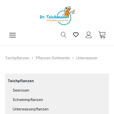
Zum Hauptinhalt springen
Du hast 0 Produkt
Ware
Teichpflanzen
Pflanzen Sortimente
Unterwasser
Teichpflanzen
Seerosen
Schwimmpflanzen
Unterwasserpflanzen