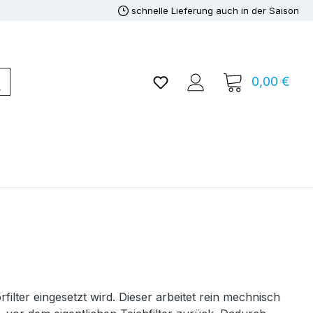
schnelle Lieferung auch in der Saison
Du hast 0 Produkte auf de
0,00 €
Ware
ilter eingesetzt wird. Dieser arbeitet rein mechnisch