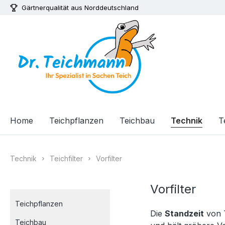
Gärtnerqualität aus Norddeutschland
m Hauptinhalt springen
Zur Suche springen
Zur Hauptnavigation springen
Home
Teichpflanzen
Teichbau
Technik
T
Technik
Teichfilter
Vorfilter
Vorfilter
Teichpflanzen
Die
Standzeit
von T
Teichbau