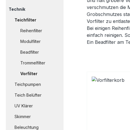
und hält gröbere Ve
verschmutzen die Me
Technik
Grobschmutzes stat
Teichfilter
Vorfilter zu entlast
Bei einigen Reihenf
Reihenfilter
einfach reinigen. S
Modulfilter
Ein Beadfilter am T
Beadfilter
Trommelfilter
Vorfilter
Teichpumpen
Teich Belüfter
UV Klärer
Skimmer
Beleuchtung