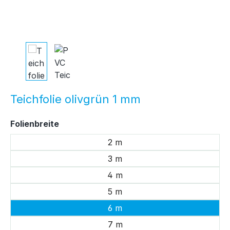
Teichfolie olivgrün 1 mm
auswählen
Folienbreite
2 m
3 m
4 m
5 m
6 m
7 m